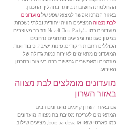
ההחלטות החשובות ביותר בתהליך התכנון.
באזור המרכז אפשר למצוא שפע של
מועדונים
לבת מצווה
המציעים חוויה ייחודית ובלתי נשכחת.
מועדונים כמו
Party4U,
MoveIt Club
וזוז בר
מעוצבים
במגוון סגנונות ומציעים מתחמים נרחבים
הכוללים רחבות ריקודים, פינות ישיבה, כיבוד ועוד.
המועדונים מתאימים לאירוח כמות גדולה של
מוזמנים ומאפשרים גמישות רבה בעיצוב ובתכנון
האירוע.
מועדונים מומלצים לבת מצווה
באזור השרון
גם באזור השרון קיימים מועדונים רבים
המתאימים לעריכת מסיבת בת מצווה. מועדונים
כמו
פארטי שואו ️או louie pardesia,
מציעים שילוב