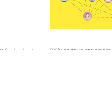
קידום אולם האירועים ברשתות חברתיות שונות, ה
ום המרכזי שרשתות אלה תופסות כיום בציבור הרחב ובעיקר
רטפונים בעיקר. ברור שלקוחותיכם לא יחפשו עליכם מידע רק
מה זוויות מיוחדות ו"טריקים" שימושיים, בכל הנוגע לשיווק 
 מיקום, במסגרת מה שמכונה שיווק מבוסס מיקום. כדוגמה לכך
ת. מטרתה הראשונית, היא לספק חיבור אינטרנט אלחוטי במבנה העסק שלכ