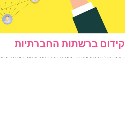
קידום ברשתות החברתיות
תחום התמחות מיוחד בפני עצמו ואין צורך להסביר, את המק
פייסבוק.
שיווק בסמארטפונים
זווית מיוחדת לשיווק הדיגיטלי, מכניס המחשוב הנייד – סמא
ממחשב שולחני ועליכם לתת מענה חזק, גם לסמארטפונים. יש כ
מכשירים כאלה. ניתן למשל לנצל את יכולת המכשירים לזהות
ספק itc מציע
לעסקים רשת WiFi מהירה ואיכותי