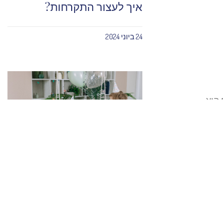
איך לעצור התקרחות?
24 ביוני 2024
וא ערוץ שיווק חשוב נוסף. כאן מדובר על Social media optimization. SMO גם הוא
מול
הטיפים שיהפכו את ארגון
,
מסיבת יום ההולדת בגן לפשוט
ם,