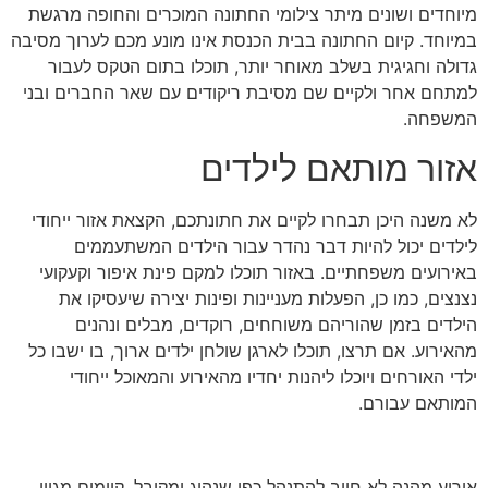
מיוחדים ושונים מיתר צילומי החתונה המוכרים והחופה מרגשת
במיוחד. קיום החתונה בבית הכנסת אינו מונע מכם לערוך מסיבה
גדולה וחגיגית בשלב מאוחר יותר, תוכלו בתום הטקס לעבור
למתחם אחר ולקיים שם מסיבת ריקודים עם שאר החברים ובני
המשפחה.
אזור מותאם לילדים
לא משנה היכן תבחרו לקיים את חתונתכם, הקצאת אזור ייחודי
לילדים יכול להיות דבר נהדר עבור הילדים המשתעממים
באירועים משפחתיים. באזור תוכלו למקם פינת איפור וקעקועי
נצנצים, כמו כן, הפעלות מעניינות ופינות יצירה שיעסיקו את
הילדים בזמן שהוריהם משוחחים, רוקדים, מבלים ונהנים
מהאירוע. אם תרצו, תוכלו לארגן שולחן ילדים ארוך, בו ישבו כל
ילדי האורחים ויוכלו ליהנות יחדיו מהאירוע והמאוכל ייחודי
המותאם עבורם.
אירוע מהנה לא חייב להתנהל כפי שנהוג ומקובל, קיימים מגוון