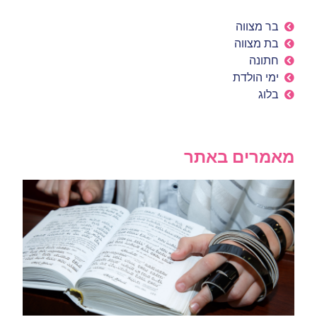
בר מצווה
בת מצווה
חתונה
ימי הולדת
בלוג
מאמרים באתר
בר
בב
כנ
לא
אי
ומ
16 ביוני 2026
קרא