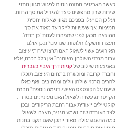
כאשר מארגנים חתונה נוטים לפגוש מגוון נותני
שירות שרק מחפשים כיצד להגדיל את סך הרווח,
ועל כן הם יעלו בפניכם מגוון שאלות יחסית
תמימות, אך שעשויות לייקר עד מאוד את סך
ההוצאה. מכאן לפני שתמהרו לענות "כן תודה",
תעצרו ותשקלו חלופות. שנדגים? ובכן אולם
האירועים עשוי לשאול האם תרצו שירותי עיצוב
עבור מרכזי השולחן. האומנם? אין כלל הכרח, אלא
באמצעות שילוב של
קניות דרך איביי בעברית
וחברה קרובה ומוכשרת בתחום העיצוב, תוכלו
להרים מרכזי שולחן זולים ומרהיבים, ואף כאלו
שיענו על הקונספט האישי. דוגמה נוספת? חברת
הקייטרינג עשויה לשאול האם מעוניינים בסדרת
קוקטיילים ייעודית עבור רחבת הריקודים. ובכן
לצד העובדה שזה נשמע מגניב, תעצרו לשאול
כמה התענוג עולה. מאוד ייתכן שאם תקנו בחנות
סיטונאית סוכריות גומי וכוסות מגניבות, תוכלו