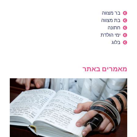
בר מצווה
בת מצווה
חתונה
ימי הולדת
בלוג
מאמרים באתר
בר
בב
כנ
לא
אי
ומ
16 ביוני 2026
קרא